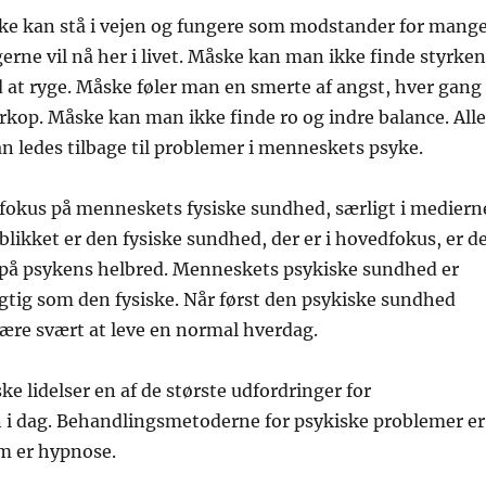
e kan stå i vejen og fungere som modstander for mang
gerne vil nå her i livet. Måske kan man ikke finde styrken
d at ryge. Måske føler man en smerte af angst, hver gang
kop. Måske kan man ikke finde ro og indre balance. Alle
n ledes tilbage til problemer i menneskets psyke.
r fokus på menneskets fysiske sundhed, særligt i mediern
eblikket er den fysiske sundhed, der er i hovedfokus, er d
e på psykens helbred. Menneskets psykiske sundhed er
igtig som den fysiske. Når først den psykiske sundhed
være svært at leve en normal hverdag.
ke lidelser en af de største udfordringer for
 dag. Behandlingsmetoderne for psykiske problemer er
m er hypnose.