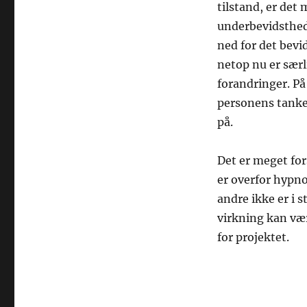
tilstand, er det 
underbevidsthed.
ned for det bevi
netop nu er særl
forandringer. På
personens tanke
på.
Det er meget fo
er overfor hypno
andre ikke er i 
virkning kan vær
for projektet.