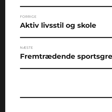
Indlægsnavigation
FORRIGE
Aktiv livsstil og skole
Forrige
indlæg:
NÆSTE
Fremtrædende sportsgr
Næste
indlæg: