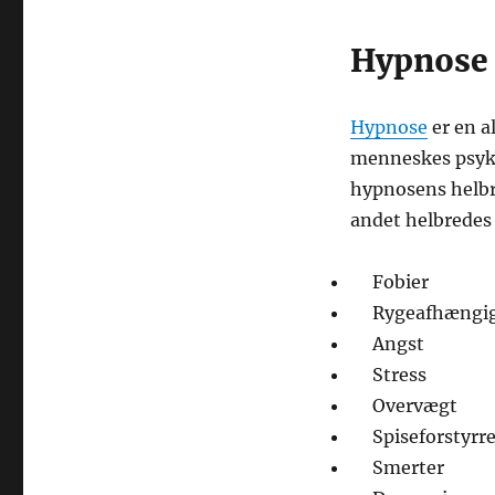
Hypnose
Hypnose
er en a
menneskes psyki
hypnosens helbr
andet helbredes 
Fobier
Rygeafhængi
Angst
Stress
Overvægt
Spiseforstyrre
Smerter