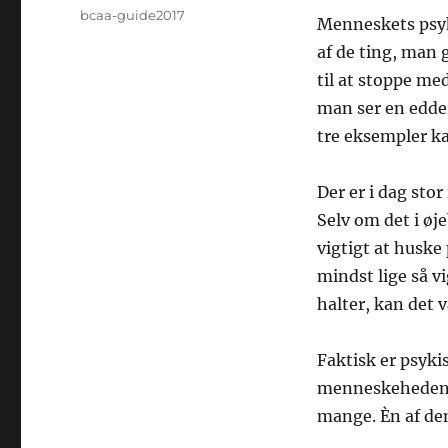
Forfatter
bcaa-guide2017
Menneskets psyk
Udgivet
af de ting, man 
til at stoppe me
man ser en edder
tre eksempler ka
Der er i dag sto
Selv om det i øj
vigtigt at husk
mindst lige så v
halter, kan det 
Faktisk er psykis
menneskeheden i
mange. Èn af de