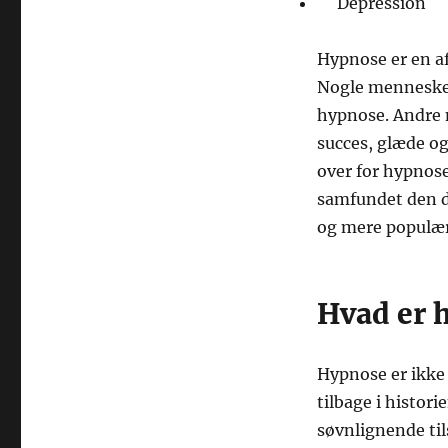
Depression
Hypnose er en af
Nogle mennesker 
hypnose. Andre 
succes, glæde og
over for hypnose
samfundet den d
og mere populær
Hvad er 
Hypnose er ikke
tilbage i histor
søvnlignende ti