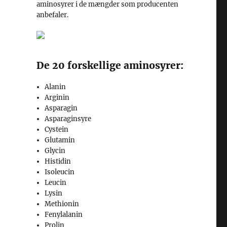
aminosyrer i de mængder som producenten
anbefaler.
De 20 forskellige aminosyrer:
Alanin
Arginin
Asparagin
Asparaginsyre
Cystein
Glutamin
Glycin
Histidin
Isoleucin
Leucin
Lysin
Methionin
Fenylalanin
Prolin