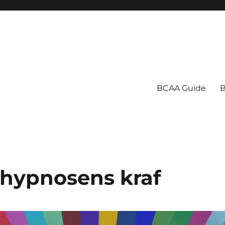
BCAA Guide
B
hypnosens kraf