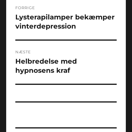
Indlægsnavigation
FORRIGE
Lysterapilamper bekæmper
Forrige
indlæg:
vinterdepression
NÆSTE
Helbredelse med
Næste
indlæg:
hypnosens kraf