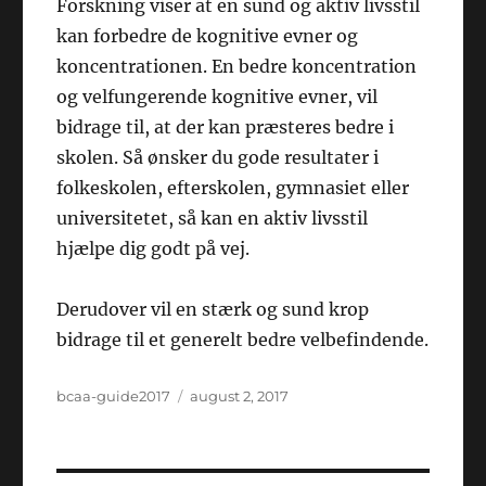
Forskning viser at en sund og aktiv livsstil
kan forbedre de kognitive evner og
koncentrationen. En bedre koncentration
og velfungerende kognitive evner, vil
bidrage til, at der kan præsteres bedre i
skolen. Så ønsker du gode resultater i
folkeskolen, efterskolen, gymnasiet eller
universitetet, så kan en aktiv livsstil
hjælpe dig godt på vej.
Derudover vil en stærk og sund krop
bidrage til et generelt bedre velbefindende.
Forfatter
Udgivet
bcaa-guide2017
august 2, 2017