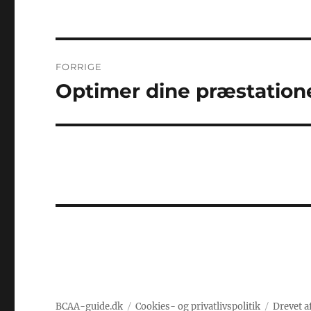
Indlægsnavigation
FORRIGE
Optimer dine præstationer
Forrige
indlæg:
BCAA-guide.dk
Cookies- og privatlivspolitik
Drevet a