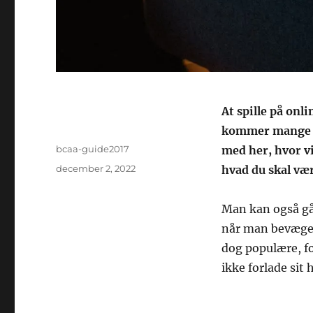
At spille på onl
kommer mange ny
Forfatter
bcaa-guide2017
med her, hvor vi
Udgivet
december 2, 2022
hvad du skal v
Man kan også gå p
når man bevæger 
dog populære, fo
ikke forlade sit 