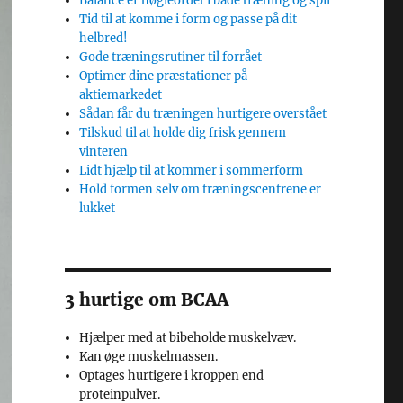
Balance er nøgleordet i både træning og spil
Tid til at komme i form og passe på dit
helbred!
Gode træningsrutiner til forrået
Optimer dine præstationer på
aktiemarkedet
Sådan får du træningen hurtigere overstået
Tilskud til at holde dig frisk gennem
vinteren
Lidt hjælp til at kommer i sommerform
Hold formen selv om træningscentrene er
lukket
3 hurtige om BCAA
Hjælper med at bibeholde muskelvæv.
Kan øge muskelmassen.
Optages hurtigere i kroppen end
proteinpulver.