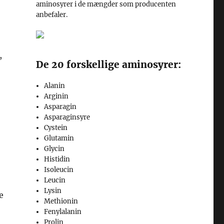
aminosyrer i de mængder som producenten
anbefaler.
,
De 20 forskellige aminosyrer:
Alanin
Arginin
Asparagin
Asparaginsyre
Cystein
Glutamin
Glycin
Histidin
Isoleucin
Leucin
Lysin
e
Methionin
Fenylalanin
Prolin