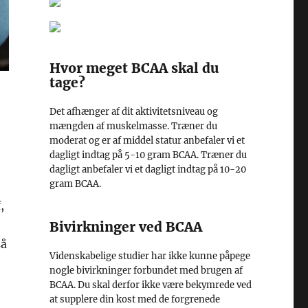
Hvor meget BCAA skal du
tage?
Det afhænger af dit aktivitetsniveau og
mængden af muskelmasse. Træner du
moderat og er af middel statur anbefaler vi et
dagligt indtag på 5-10 gram BCAA. Træner du
dagligt anbefaler vi et dagligt indtag på 10-20
gram BCAA.
,
Bivirkninger ved BCAA
så
Videnskabelige studier har ikke kunne påpege
nogle bivirkninger forbundet med brugen af
BCAA. Du skal derfor ikke være bekymrede ved
at supplere din kost med de forgrenede