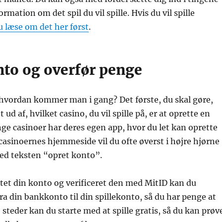
ormation om det spil du vil spille. Hvis du vil spille
u læse om det her først
.
nto og overfør penge
 hvordan kommer man i gang? Det første, du skal gøre,
 ud af, hvilket casino, du vil spille på, er at oprette en
ge casinoer har deres egen app, hvor du let kan oprette
casinoernes hjemmeside vil du ofte øverst i højre hjørne
ed teksten “opret konto”.
tet din konto og verificeret den med MitID kan du
ra din bankkonto til din spillekonto, så du har penge at
 steder kan du starte med at spille gratis, så du kan prøv