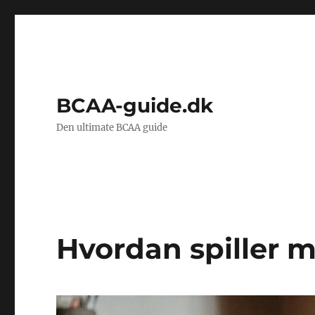
BCAA-guide.dk
Den ultimate BCAA guide
Hvordan spiller 