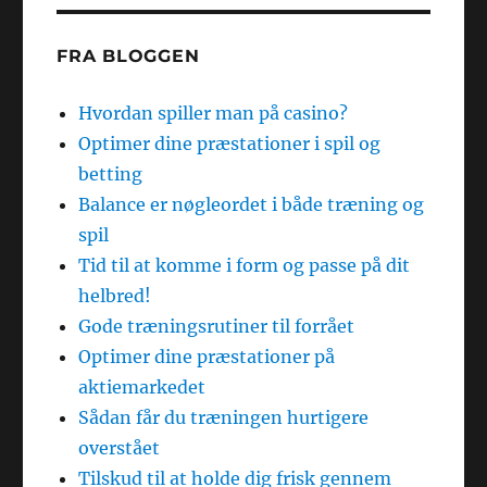
FRA BLOGGEN
Hvordan spiller man på casino?
Optimer dine præstationer i spil og
betting
Balance er nøgleordet i både træning og
spil
Tid til at komme i form og passe på dit
helbred!
Gode træningsrutiner til forrået
Optimer dine præstationer på
aktiemarkedet
Sådan får du træningen hurtigere
overstået
Tilskud til at holde dig frisk gennem