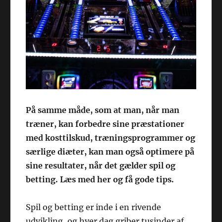
På samme måde, som at man, når man
træner, kan forbedre sine præstationer
med kosttilskud, træningsprogrammer og
særlige diæter, kan man også optimere på
sine resultater, når det gælder spil og
betting. Læs med her og få gode tips.
Spil og betting er inde i en rivende
udvikling, og hver dag griber tusinder af