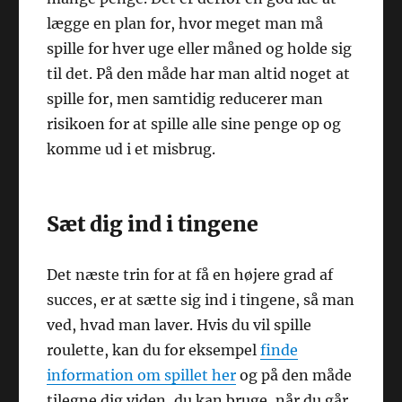
lægge en plan for, hvor meget man må
spille for hver uge eller måned og holde sig
til det. På den måde har man altid noget at
spille for, men samtidig reducerer man
risikoen for at spille alle sine penge op og
komme ud i et misbrug.
Sæt dig ind i tingene
Det næste trin for at få en højere grad af
succes, er at sætte sig ind i tingene, så man
ved, hvad man laver. Hvis du vil spille
roulette, kan du for eksempel
finde
information om spillet her
og på den måde
tilegne dig viden, du kan bruge, når du går