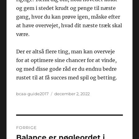
og gem i stedet krudt og penge til næste
gang, hvor du kan prøve igen, måske efter
at have overvejet, hvad dit næste træk skal
være.
Der er altså flere ting, man kan overveje
for at optimere sine chancer for at vinde,
og med disse gode råd er du endnu bedre
rustet til at få succes med spil og betting.
Forfatter
Udgivet
bcaa-guide2017
december 2, 2022
Indlægsnavigation
FORRIGE
Balance er nøgleordet i
Forrige