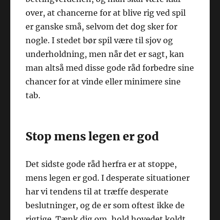
over, at chancerne for at blive rig ved spil
er ganske små, selvom det dog sker for
nogle. I stedet bør spil være til sjov og
underholdning, men når det er sagt, kan
man altså med disse gode råd forbedre sine
chancer for at vinde eller minimere sine
tab.
Stop mens legen er god
Det sidste gode råd herfra er at stoppe,
mens legen er god. I desperate situationer
har vi tendens til at træffe desperate
beslutninger, og de er som oftest ikke de
rigtige. Tænk dig om, hold hovedet koldt