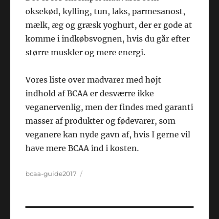
oksekød, kylling, tun, laks, parmesanost,
mælk, æg og græsk yoghurt, der er gode at
komme i indkøbsvognen, hvis du går efter
større muskler og mere energi.
Vores liste over madvarer med højt
indhold af BCAA er desværre ikke
veganervenlig, men der findes med garanti
masser af produkter og fødevarer, som
veganere kan nyde gavn af, hvis I gerne vil
have mere BCAA ind i kosten.
Forfatter
Udgivet
bcaa-guide2017
Indlægsnavigation