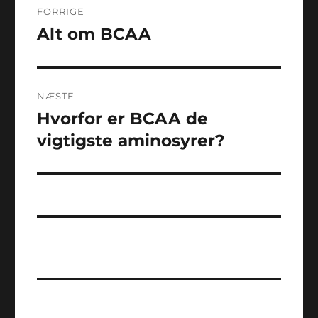
FORRIGE
Alt om BCAA
Forrige
indlæg:
NÆSTE
Hvorfor er BCAA de
Næste
indlæg:
vigtigste aminosyrer?