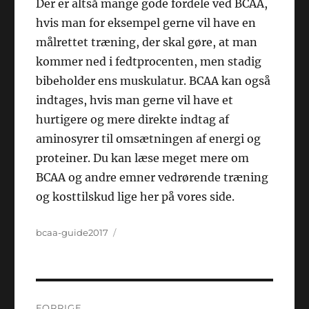
Der er altså mange gode fordele ved BCAA,
hvis man for eksempel gerne vil have en
målrettet træning, der skal gøre, at man
kommer ned i fedtprocenten, men stadig
bibeholder ens muskulatur. BCAA kan også
indtages, hvis man gerne vil have et
hurtigere og mere direkte indtag af
aminosyrer til omsætningen af energi og
proteiner. Du kan læse meget mere om
BCAA og andre emner vedrørende træning
og kosttilskud lige her på vores side.
Forfatter
Udgivet
bcaa-guide2017
Indlægsnavigation
FORRIGE