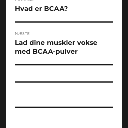
Hvad er BCAA?
Forrige
indlæg:
NÆSTE
Lad dine muskler vokse
Næste
indlæg:
med BCAA-pulver