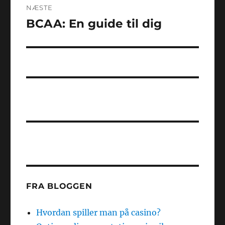
NÆSTE
BCAA: En guide til dig
Næste
indlæg:
FRA BLOGGEN
Hvordan spiller man på casino?