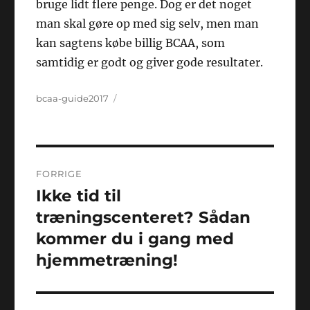
bruge lidt flere penge. Dog er det noget
man skal gøre op med sig selv, men man
kan sagtens købe billig BCAA, som
samtidig er godt og giver gode resultater.
Forfatter
Udgivet
bcaa-guide2017
Indlægsnavigation
FORRIGE
Ikke tid til
Forrige
indlæg:
træningscenteret? Sådan
kommer du i gang med
hjemmetræning!