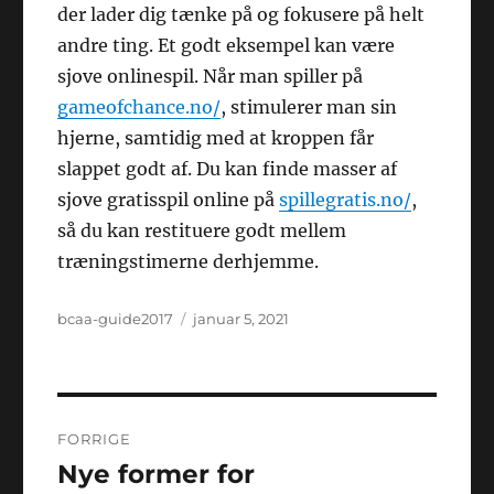
der lader dig tænke på og fokusere på helt
andre ting. Et godt eksempel kan være
sjove onlinespil. Når man spiller på
gameofchance.no/
, stimulerer man sin
hjerne, samtidig med at kroppen får
slappet godt af. Du kan finde masser af
sjove gratisspil online på
spillegratis.no/
,
så du kan restituere godt mellem
træningstimerne derhjemme.
Forfatter
Udgivet
bcaa-guide2017
januar 5, 2021
Indlægsnavigation
FORRIGE
Nye former for
Forrige