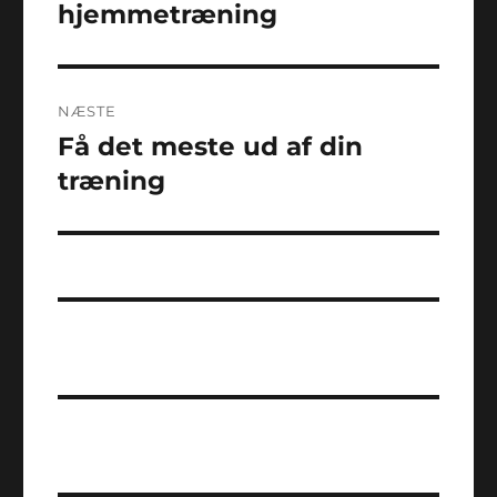
indlæg:
hjemmetræning
NÆSTE
Få det meste ud af din
Næste
indlæg:
træning