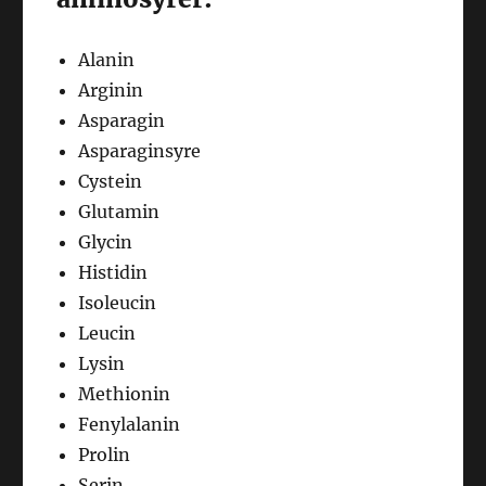
Alanin
Arginin
Asparagin
Asparaginsyre
Cystein
Glutamin
Glycin
Histidin
Isoleucin
Leucin
Lysin
Methionin
Fenylalanin
Prolin
Serin