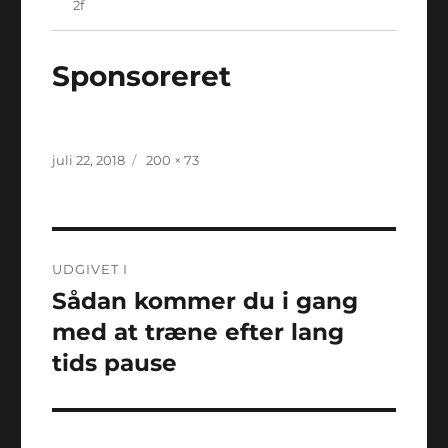
Sponsoreret
Udgivet
Faktisk
juli 22, 2018
200 × 73
størrelse
Indlægsnavigation
UDGIVET I
Sådan kommer du i gang
med at træne efter lang
tids pause