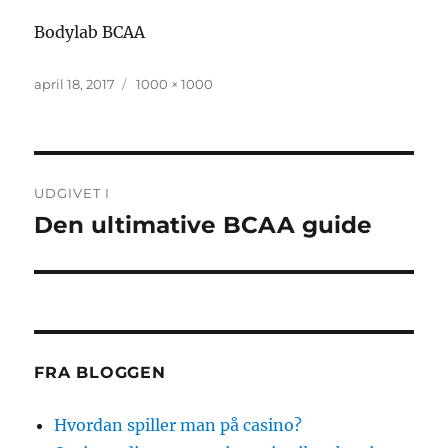
Bodylab BCAA
Udgivet
Faktisk
april 18, 2017
1000 × 1000
størrelse
Indlægsnavigation
UDGIVET I
Den ultimative BCAA guide
FRA BLOGGEN
Hvordan spiller man på casino?