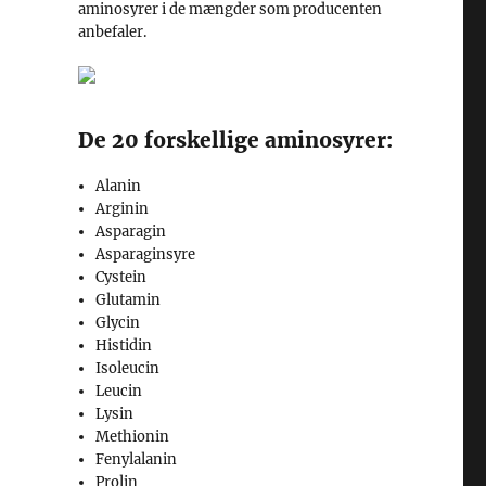
aminosyrer i de mængder som producenten
anbefaler.
De 20 forskellige aminosyrer:
Alanin
Arginin
Asparagin
Asparaginsyre
Cystein
Glutamin
Glycin
Histidin
Isoleucin
Leucin
Lysin
Methionin
Fenylalanin
Prolin