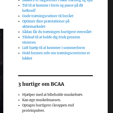
Balance er nøgleordet i både træning og spil
Tid til at komme i form og passe på dit
helbred!
Gode træningsrutiner til forrået
Optimer dine præstationer på
aktiemarkedet
Sådan får du træningen hurtigere overstået
Tilskud til at holde dig frisk gennem
vinteren
Lidt hjælp til at kommer i sommerform
Hold formen selv om træningscentrene er
lukket
3 hurtige om BCAA
Hjælper med at bibeholde muskelvæv.
Kan øge muskelmassen.
Optages hurtigere i kroppen end
proteinpulver.