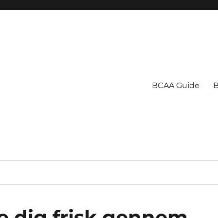
BCAA Guide
B
de dig frisk gennem