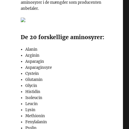
aminosyrer i de mængder som producenten
anbefaler.
De 20 forskellige aminosyrer:
Alanin
Arginin
Asparagin
Asparaginsyre
Cystein
Glutamin
Glycin
Histidin
Isoleucin
Leucin
Lysin
Methionin
Fenylalanin
Prolin