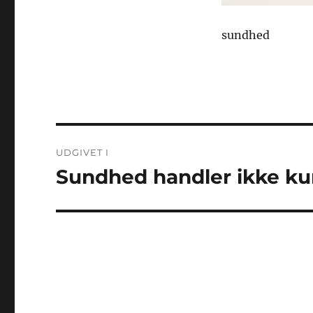
sundhed
Indlægsnavigation
UDGIVET I
Sundhed handler ikke ku