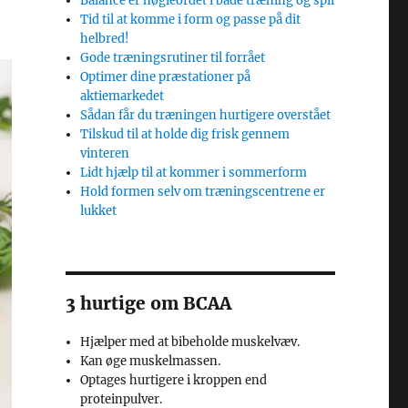
Balance er nøgleordet i både træning og spil
Tid til at komme i form og passe på dit
helbred!
Gode træningsrutiner til forrået
Optimer dine præstationer på
aktiemarkedet
Sådan får du træningen hurtigere overstået
Tilskud til at holde dig frisk gennem
vinteren
Lidt hjælp til at kommer i sommerform
Hold formen selv om træningscentrene er
lukket
3 hurtige om BCAA
Hjælper med at bibeholde muskelvæv.
Kan øge muskelmassen.
Optages hurtigere i kroppen end
proteinpulver.