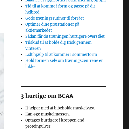
Balance er nøgleordet i både træning og spil
Tid til at komme i form og passe på dit
helbred!
Gode træningsrutiner til forrået
Optimer dine præstationer på
aktiemarkedet
Sådan får du træningen hurtigere overstået
Tilskud til at holde dig frisk gennem
vinteren
Lidt hjælp til at kommer i sommerform
Hold formen selv om træningscentrene er
lukket
3 hurtige om BCAA
Hjælper med at bibeholde muskelvæv.
Kan øge muskelmassen.
Optages hurtigere i kroppen end
proteinpulver.