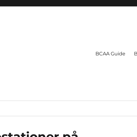
BCAA Guide
B
stationer på