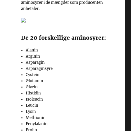
aminosyrer i de mængder som producenten
anbefaler.
De 20 forskellige aminosyrer:
Alanin
Arginin
Asparagin
Asparaginsyre
Cystein
Glutamin
Glycin
Histidin
Isoleucin
Leucin
Lysin
Methionin
Fenylalanin
Prolin